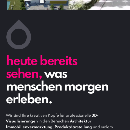
heute bereits
sehen,
was
menschen morgen
erleben.
Wir sind Ihre kreativen Köpfe für professionelle
3D-
Visualisierungen
in den Bereichen
Architektur
,
Immobilienvermarktung
,
Produktdarstellung
und vielem