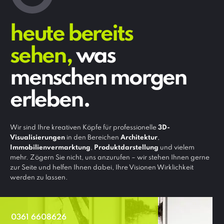
heute bereits
sehen,
was
menschen morgen
erleben.
Wir sind Ihre kreativen Köpfe für professionelle
3D-
Visualisierungen
in den Bereichen
Architektur
,
Immobilienvermarktung
,
Produktdarstellung
und vielem
mehr. Zögern Sie nicht, uns anzurufen – wir stehen Ihnen gerne
zur Seite und helfen Ihnen dabei, Ihre Visionen Wirklichkeit
werden zu lassen.
0361 6608626