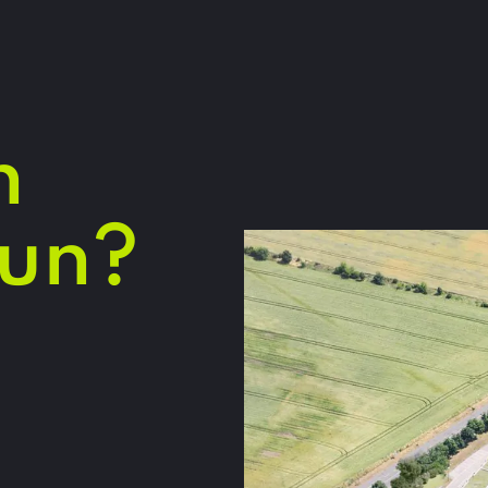
n
tun?